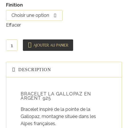
Finition
Choisir une option
Effacer
quantité
AJOUTER AU PANIER
de
Bracelet
La
DESCRIPTION
Gallopaz
en
argent
925
BRACELET LA GALLOPAZ EN
ARGENT 925
Bracelet inspiré de la pointe de la
Gallopaz, montagne située dans les
Alpes françaises.