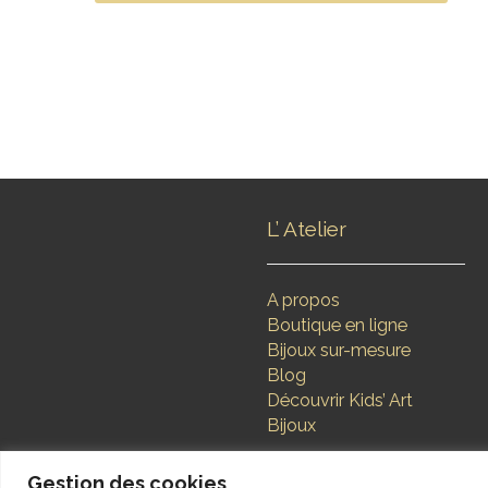
L’ Atelier
A propos
Boutique en ligne
Bijoux sur-mesure
Blog
Découvrir Kids’ Art
Bijoux
Gestion des cookies