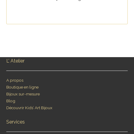
L’ Atelier
A propos
Boutique en ligne
Bijoux sur-mesure
Blog
Découvrir Kids’ Art Bijoux
Services