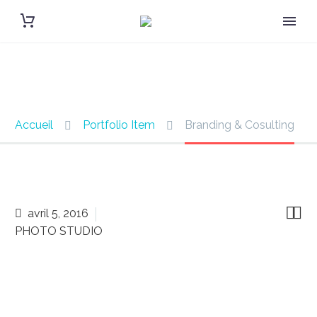
TRENDY STYLE
BRANDING & CONSULTING
Accueil
Portfolio Item
Branding & Cosulting


avril 5, 2016
PHOTO STUDIO