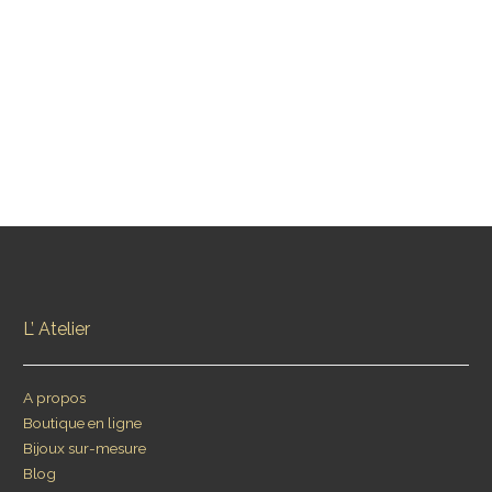
PRÉCÉDENT
SUIVANT
L’ Atelier
A propos
Boutique en ligne
Bijoux sur-mesure
Blog