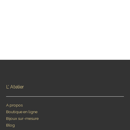
PRÉCÉDENT
SUIVANT
L’ Atelier
A propos
Boutique en ligne
Bijoux sur-mesure
Blog